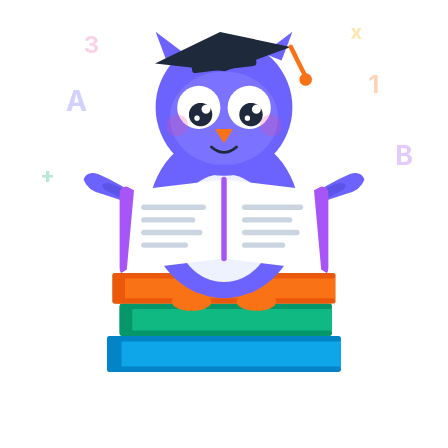
x
3
1
A
B
+