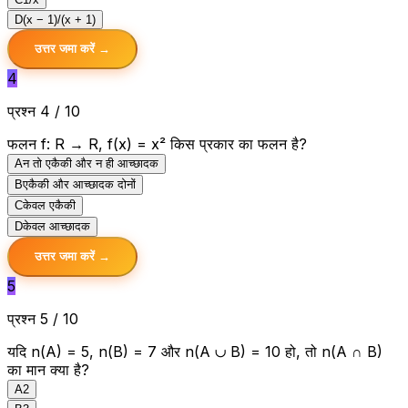
D
(x − 1)/(x + 1)
उत्तर जमा करें →
4
प्रश्न 4 / 10
फलन f: R → R, f(x) = x² किस प्रकार का फलन है?
A
न तो एकैकी और न ही आच्छादक
B
एकैकी और आच्छादक दोनों
C
केवल एकैकी
D
केवल आच्छादक
उत्तर जमा करें →
5
प्रश्न 5 / 10
यदि n(A) = 5, n(B) = 7 और n(A ∪ B) = 10 हो, तो n(A ∩ B)
का मान क्या है?
A
2