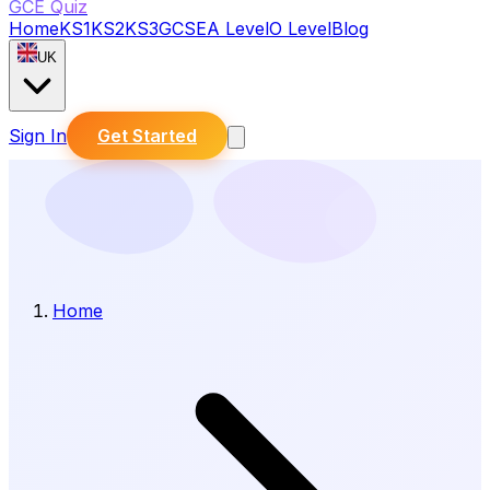
GCE Quiz
Home
KS1
KS2
KS3
GCSE
A Level
O Level
Blog
UK
Sign In
Get Started
Home