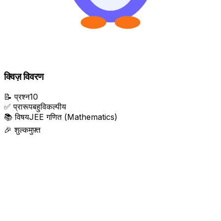
क्विज़ विवरण
📝
प्रश्न
10
✅
प्रारूप
बहुविकल्पीय
📚
विषय
JEE गणित (Mathematics)
🎉
शुल्क
मुफ़्त