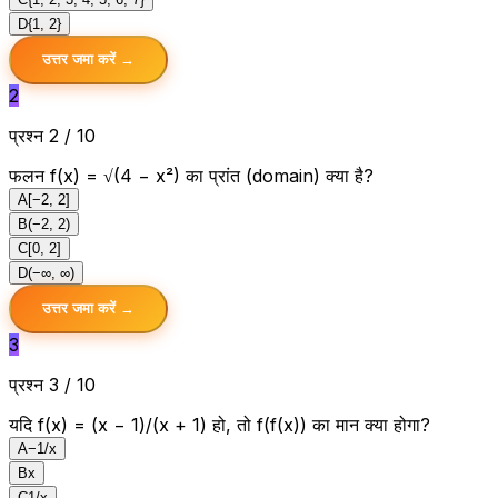
D
{1, 2}
उत्तर जमा करें →
2
प्रश्न 2 / 10
फलन f(x) = √(4 − x²) का प्रांत (domain) क्या है?
A
[−2, 2]
B
(−2, 2)
C
[0, 2]
D
(−∞, ∞)
उत्तर जमा करें →
3
प्रश्न 3 / 10
यदि f(x) = (x − 1)/(x + 1) हो, तो f(f(x)) का मान क्या होगा?
A
−1/x
B
x
C
1/x