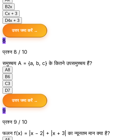
B
2x
C
x + 3
D
4x + 3
उत्तर जमा करें →
8
प्रश्न 8 / 10
समुच्चय A = {a, b, c} के कितने उपसमुच्चय हैं?
A
8
B
6
C
3
D
7
उत्तर जमा करें →
9
प्रश्न 9 / 10
फलन f(x) = |x − 2| + |x + 3| का न्यूनतम मान क्या है?
A
5