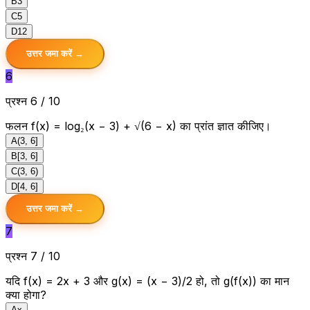
B
3
C
5
D
12
उत्तर जमा करें →
6
प्रश्न 6 / 10
फलन f(x) = log₂(x − 3) + √(6 − x) का प्रांत ज्ञात कीजिए।
A
(3, 6]
B
[3, 6]
C
(3, 6)
D
[4, 6]
उत्तर जमा करें →
7
प्रश्न 7 / 10
यदि f(x) = 2x + 3 और g(x) = (x − 3)/2 हो, तो g(f(x)) का मान
क्या होगा?
A
x