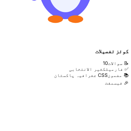
کوئز تفصیلات
📝
سوالات
10
✅
فارمیٹ
کثیر الانتخابی
📚
مضمون
CSS جغرافیہ پاکستان
🎉
فیس
مفت