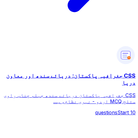
?
CSS جغرافیہ پاکستان: دریائے سندھ اور معاون
دریا
CSS جغرافیہ پاکستان دریائے سندھ جہلم چناب راوی
ستلج MCQ اردو - نہری نظام، ب...
questions
Start
10