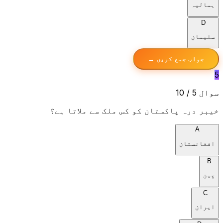
ہمالیہ
D
سلیمان
جواب جمع کریں →
5
سوال 5 / 10
خیبر درہ پاکستان کو کس ملک سے ملاتا ہے؟
A
افغانستان
B
چین
C
ایران