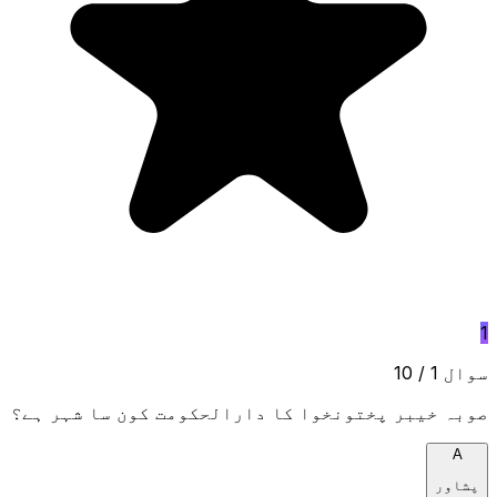
1
سوال 1 / 10
صوبہ خیبر پختونخوا کا دارالحکومت کون سا شہر ہے؟
A
پشاور