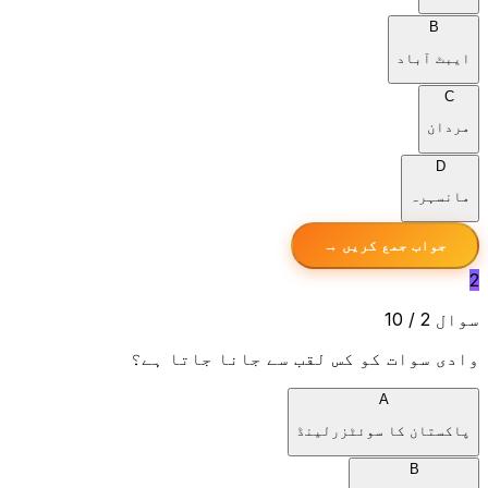
B
ایبٹ آباد
C
مردان
D
مانسہرہ
جواب جمع کریں →
2
سوال 2 / 10
وادی سوات کو کس لقب سے جانا جاتا ہے؟
A
پاکستان کا سوئٹزرلینڈ
B