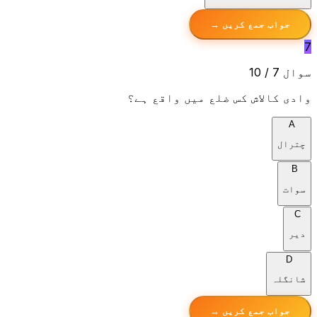
جواب جمع کریں →
7
سوال 7 / 10
وادی کالاش کس ضلع میں واقع ہے؟
A
چترال
B
سوات
C
دیر
D
شانگلہ
جواب جمع کریں →