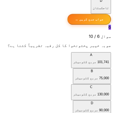
D
تاجکستان
جواب جمع کریں →
6
سوال 6 / 10
صوبہ خیبر پختونخوا کا کل رقبہ تقریباً کتنا ہے؟
A
101,741 مربع کلومیٹر
B
75,000 مربع کلومیٹر
C
130,000 مربع کلومیٹر
D
90,000 مربع کلومیٹر