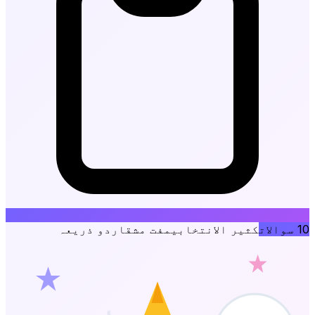
10
سوالات
کثیر الانتخابی
مفت مشق
اردو ذریعہ