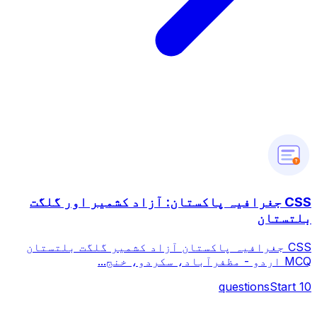
?
CSS جغرافیہ پاکستان: آزاد کشمیر اور گلگت
بلتستان
CSS جغرافیہ پاکستان آزاد کشمیر گلگت بلتستان
MCQ اردو - مظفرآباد، سکردو، خنج...
questions
Start
10