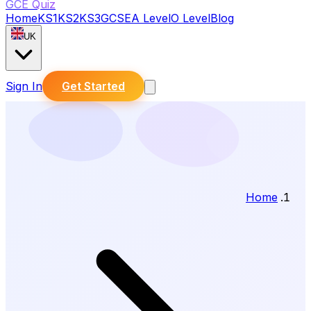
GCE Quiz
Home
KS1
KS2
KS3
GCSE
A Level
O Level
Blog
UK
Sign In
Get Started
Home