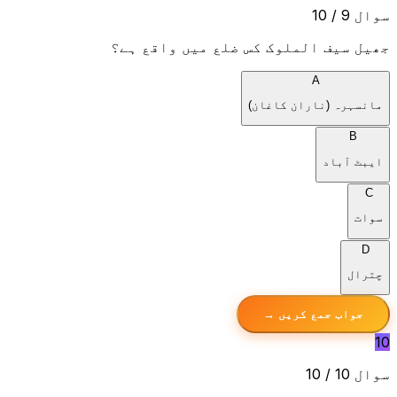
سوال 9 / 10
جھیل سیف الملوک کس ضلع میں واقع ہے؟
A
مانسہرہ (ناران کاغان)
B
ایبٹ آباد
C
سوات
D
چترال
جواب جمع کریں →
10
سوال 10 / 10