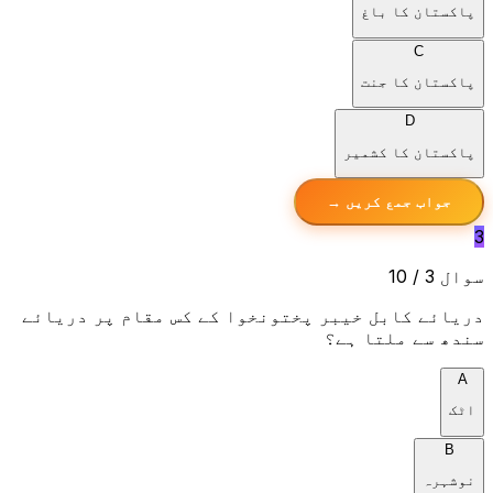
پاکستان کا باغ
C
پاکستان کا جنت
D
پاکستان کا کشمیر
جواب جمع کریں →
3
سوال 3 / 10
دریائے کابل خیبر پختونخوا کے کس مقام پر دریائے
سندھ سے ملتا ہے؟
A
اٹک
B
نوشہرہ