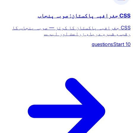
CSS جغرافیہ پاکستان: صوبہ پنجاب
CSS جغرافیہ پاکستان کا کوئز — صوبہ پنجاب کا
رقبہ، شہر، دریا، زراعت اور اہم ...
questions
Start
10