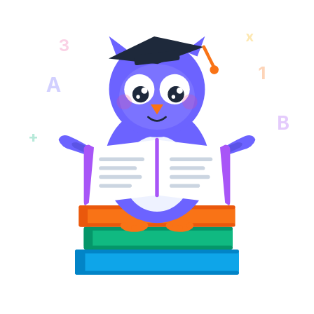
x
3
1
A
B
+