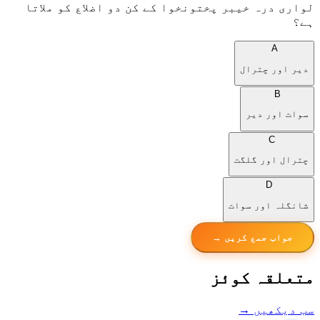
لواری درہ خیبر پختونخوا کے کن دو اضلاع کو ملاتا
ہے؟
A
دیر اور چترال
B
سوات اور دیر
C
چترال اور گلگت
D
شانگلہ اور سوات
جواب جمع کریں →
متعلقہ کوئز
سب دیکھیں →