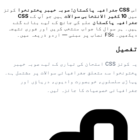
اس
CSS جغرافیہ پاکستان: صوبہ خیبر پختونخوا
کوئز
میں
10
کثیر الانتخابی سوالات
ہیں جو آپ کے
CSS
جغرافیہ پاکستان
علم کی جانچ کے لیے بنائے گئے
ہیں۔ ہر سوال کا جواب منتخب کریں اور فوری نتیجہ
دیکھیں۔ FSc نصاب پر مبنی — اردو ذریعہ میں۔
تفصیل
یہ کوئز CSS امتحان کی تیاری کے لیے صوبہ خیبر
پختونخوا سے متعلق جغرافیائی سوالات پر مشتمل ہے۔
پہاڑی سلسلوں، خوبصورت وادیوں، دریاؤں اور
جغرافیائی خصوصیات کا جائزہ لیں۔