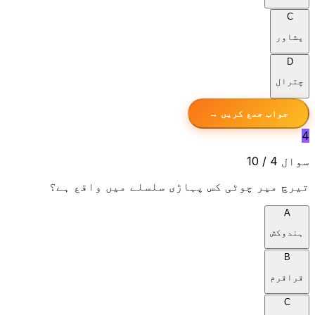
C
پشاور
D
چترال
جواب جمع کریں →
4
سوال 4 / 10
تیرچ میر چوٹی کس پہاڑی سلسلے میں واقع ہے؟
A
ہندوکش
B
قراقرم
C