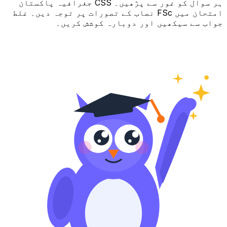
ہر سوال کو غور سے پڑھیں۔ CSS جغرافیہ پاکستان
امتحان میں FSc نصاب کے تصورات پر توجہ دیں۔ غلط
جواب سے سیکھیں اور دوبارہ کوشش کریں۔