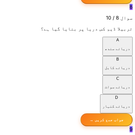
8
سوال 8 / 10
تربیلا ڈیم کس دریا پر بنایا گیا ہے؟
A
دریائے سندھ
B
دریائے کابل
C
دریائے سوات
D
دریائے کنہار
جواب جمع کریں →
9