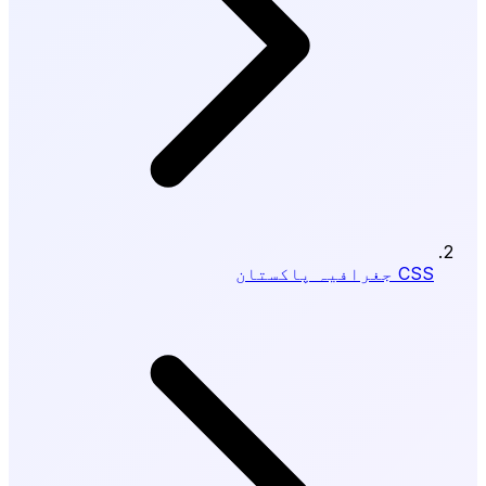
CSS جغرافیہ پاکستان