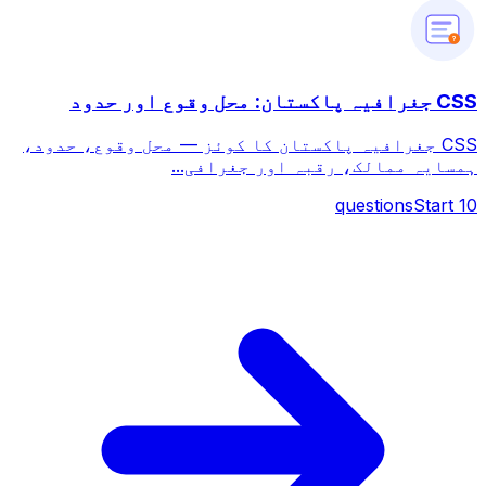
?
CSS جغرافیہ پاکستان: محل وقوع اور حدود
CSS جغرافیہ پاکستان کا کوئز — محل وقوع، حدود،
ہمسایہ ممالک، رقبہ اور جغرافی...
questions
Start
10