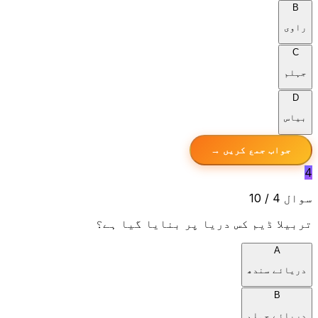
B
راوی
C
جہلم
D
بیاس
جواب جمع کریں →
4
سوال 4 / 10
تربیلا ڈیم کس دریا پر بنایا گیا ہے؟
A
دریائے سندھ
B
دریائے جہلم