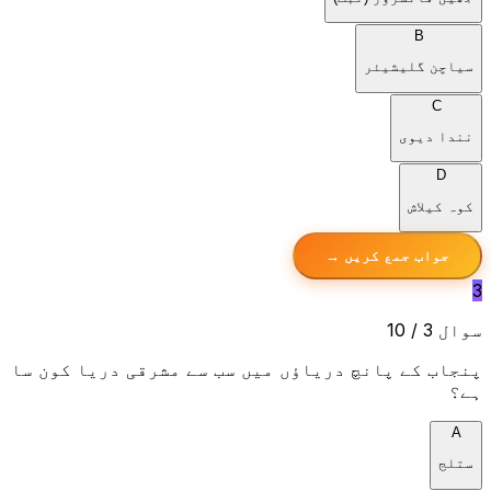
B
سیاچن گلیشیئر
C
نندا دیوی
D
کوہ کیلاش
جواب جمع کریں →
3
سوال 3 / 10
پنجاب کے پانچ دریاؤں میں سب سے مشرقی دریا کون سا
ہے؟
A
ستلج