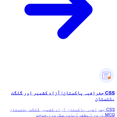
?
CSS جغرافیہ پاکستان: آزاد کشمیر اور گلگت
بلتستان
CSS جغرافیہ پاکستان آزاد کشمیر گلگت بلتستان
MCQ اردو - مظفرآباد، سکردو، خنج...