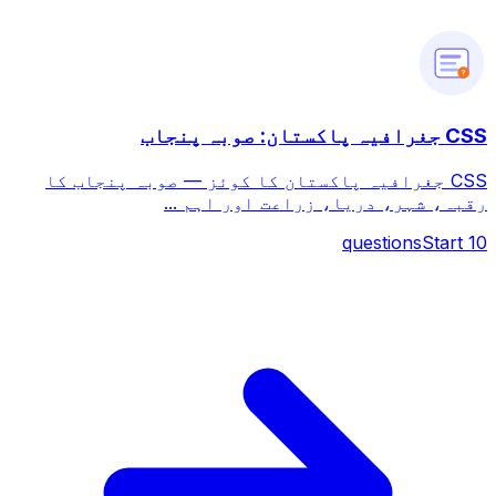
?
CSS جغرافیہ پاکستان: صوبہ پنجاب
CSS جغرافیہ پاکستان کا کوئز — صوبہ پنجاب کا
رقبہ، شہر، دریا، زراعت اور اہم ...
questions
Start
10