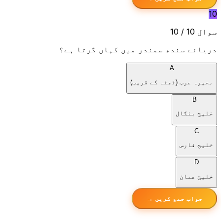
10
سوال 10 / 10
دریائے سندھ سمندر میں کہاں گرتا ہے؟
A
بحیرہ عرب (ٹھٹہ کے قریب)
B
خلیج بنگال
C
خلیج فارس
D
خلیج عمان
جواب جمع کریں →