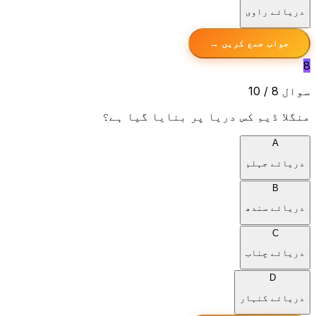
دریائے راوی
جواب جمع کریں →
8
سوال 8 / 10
منگلا ڈیم کس دریا پر بنایا گیا ہے؟
A
دریائے جہلم
B
دریائے سندھ
C
دریائے چناب
D
دریائے کنہار