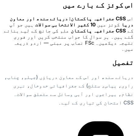
اس کوئز کے بارے میں
اس
CSS جغرافیہ پاکستان: دریائے سندھ اور معاون
دریا
کوئز میں
10
کثیر الانتخابی سوالات
ہیں جو آپ
کے
CSS جغرافیہ پاکستان
علم کی جانچ کے لیے بنائے
گئے ہیں۔ ہر سوال کا جواب منتخب کریں اور فوری
نتیجہ دیکھیں۔ FSc نصاب پر مبنی — اردو ذریعہ
میں۔
تفصیل
دریائے سندھ اور اس کے معاون دریاؤں (جہلم، چناب،
راوی، بیاس، ستلج) کے جغرافیائی خدوخال، نہری
نظام، بیراجوں اور آبی وسائل سے متعلق سوالات۔
CSS امتحان کی تیاری کے لیے۔