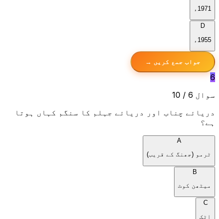
1971ء
D
1955ء
جواب جمع کریں →
6
سوال 6 / 10
دریائے چناب اور دریائے جہلم کا سنگم کہاں ہوتا
ہے؟
A
ٹرمو (جھنگ کے قریب)
B
میٹھن کوٹ
C
اٹک