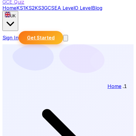
GCE Quiz
Home
KS1
KS2
KS3
GCSE
A Level
O Level
Blog
UK
Sign In
Get Started
Home