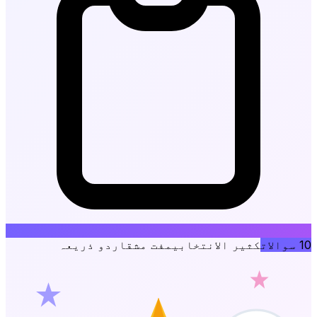
10
سوالات
کثیر الانتخابی
مفت مشق
اردو ذریعہ