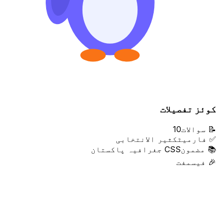
کوئز تفصیلات
📝
سوالات
10
✅
فارمیٹ
کثیر الانتخابی
📚
مضمون
CSS جغرافیہ پاکستان
🎉
فیس
مفت