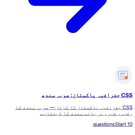
?
CSS جغرافیہ پاکستان: صوبہ سندھ
CSS جغرافیہ پاکستان کا کوئز — صوبہ سندھ کا
رقبہ، شہر، دریائے سندھ کا ڈیلٹا،...
questions
Start
10