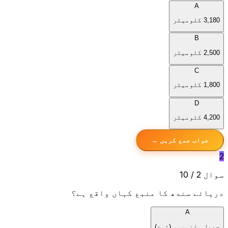
A
3,180 کلومیٹر
B
2,500 کلومیٹر
C
1,800 کلومیٹر
D
4,200 کلومیٹر
جواب جمع کریں →
2
سوال 2 / 10
دریائے سندھ کا منبع کہاں واقع ہے؟
A
جھیل مانسرور (تبت)