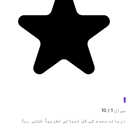
1
سوال 1 / 10
دریائے سندھ کی کل لمبائی تقریباً کتنی ہے؟