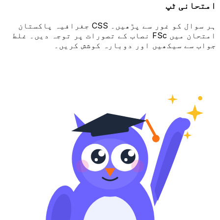
امتحانی ٹپ
ہر سوال کو غور سے پڑھیں۔ CSS جغرافیہ پاکستان
امتحان میں FSc نصاب کے تصورات پر توجہ دیں۔ غلط
جواب سے سیکھیں اور دوبارہ کوشش کریں۔