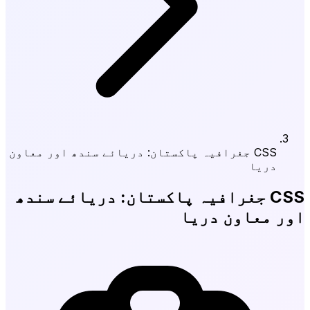
CSS جغرافیہ پاکستان: دریائے سندھ اور معاون
دریا
CSS جغرافیہ پاکستان: دریائے سندھ
اور معاون دریا