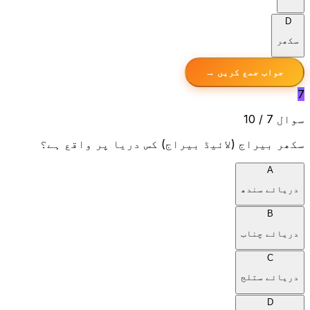
D
سکھر
جواب جمع کریں →
7
سوال 7 / 10
سکھر بیراج (لائیڈ بیراج) کس دریا پر واقع ہے؟
A
دریائے سندھ
B
دریائے چناب
C
دریائے ستلج
D