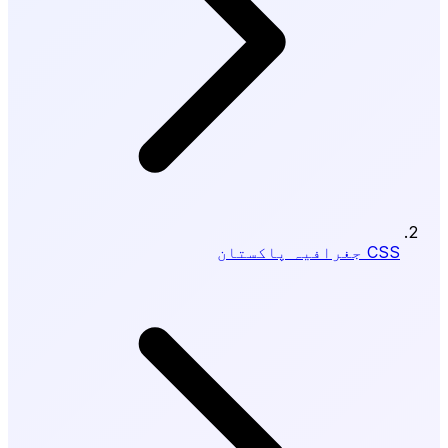
CSS جغرافیہ پاکستان