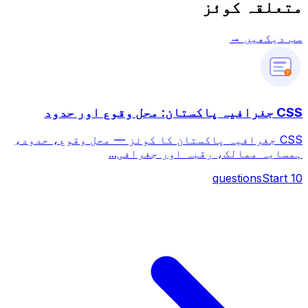
متعلقہ کوئز
سب دیکھیں →
?
CSS جغرافیہ پاکستان: محل وقوع اور حدود
CSS جغرافیہ پاکستان کا کوئز — محل وقوع، حدود،
ہمسایہ ممالک، رقبہ اور جغرافی...
questions
Start
10