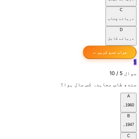
C
دریائے چناب
D
دریائے کابل
جواب جمع کریں →
5
سوال 5 / 10
سندھ طاس معاہدہ کس سال ہوا؟
A
1960ء
B
1947ء
C