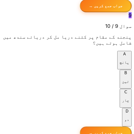
جواب جمع کریں →
9
سوال 9 / 10
پنجند کے مقام پر کتنے دریا مل کر دریائے سندھ میں
شامل ہوتے ہیں؟
A
پانچ
B
تین
C
چار
D
دو
جواب جمع کریں →