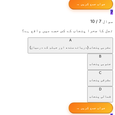
جواب جمع کریں →
7
سوال 7 / 10
تھل کا صحرا پنجاب کے کس حصے میں واقع ہے؟
A
مغربی پنجاب (دریائے سندھ اور جہلم کے درمیان)
B
جنوبی پنجاب
C
مشرقی پنجاب
D
شمالی پنجاب
جواب جمع کریں →