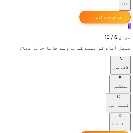
گنا
جواب جمع کریں →
6
سوال 6 / 10
فیصل آباد کو پہلے کس نام سے جانا جاتا تھا؟
A
لائل پور
B
منٹگمری
C
کیمبل پور
D
سرگودھا