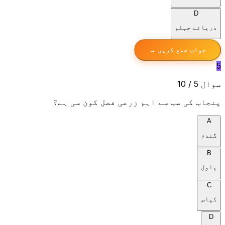
D
دریائے جہلم
جواب جمع کریں →
5
سوال 5 / 10
پنجاب کی سب سے اہم زرعی فصل کون سی ہے؟
A
گندم
B
چاول
C
کپاس
D