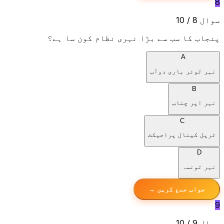
8
سوال 8 / 10
پنجاب کا سب سے بڑا نہری نظام کون سا ہے؟
A
نہر لوئر باری دوآب
B
نہر اپر چناب
C
ٹرپل کینال پراجیکٹ
D
نہر تونسہ
جواب جمع کریں →
9
سوال 9 / 10