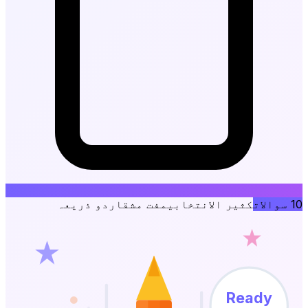
10
سوالات
کثیر الانتخابی
مفت مشق
اردو ذریعہ
Ready