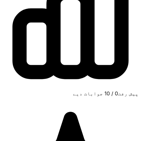
پیش رفت
0
/
10
جوابات دیے