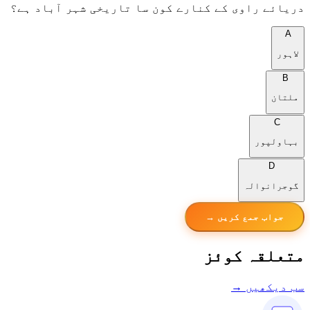
دریائے راوی کے کنارے کون سا تاریخی شہر آباد ہے؟
A
لاہور
B
ملتان
C
بہاولپور
D
گوجرانوالہ
جواب جمع کریں →
متعلقہ کوئز
سب دیکھیں →