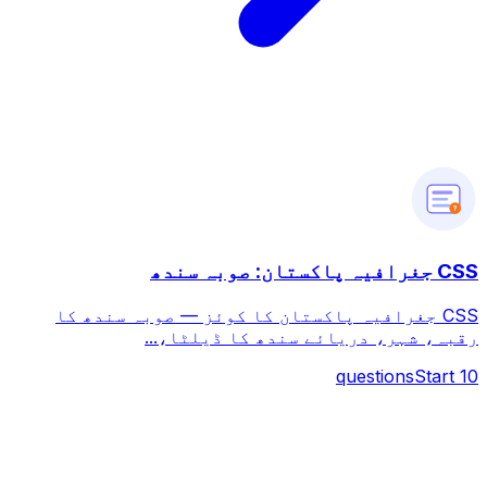
?
CSS جغرافیہ پاکستان: صوبہ سندھ
CSS جغرافیہ پاکستان کا کوئز — صوبہ سندھ کا
رقبہ، شہر، دریائے سندھ کا ڈیلٹا،...
questions
Start
10