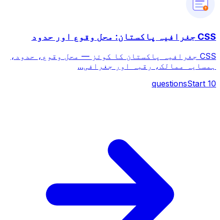
?
CSS جغرافیہ پاکستان: محل وقوع اور حدود
CSS جغرافیہ پاکستان کا کوئز — محل وقوع، حدود،
ہمسایہ ممالک، رقبہ اور جغرافی...
questions
Start
10