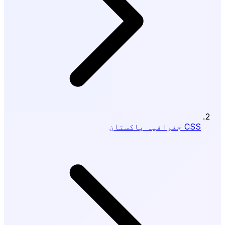
CSS جغرافیہ پاکستان