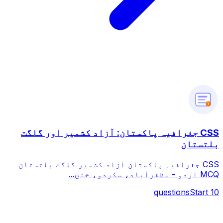
?
CSS جغرافیہ پاکستان: آزاد کشمیر اور گلگت
بلتستان
CSS جغرافیہ پاکستان آزاد کشمیر گلگت بلتستان
MCQ اردو - مظفرآباد، سکردو، خنج...
questions
Start
10