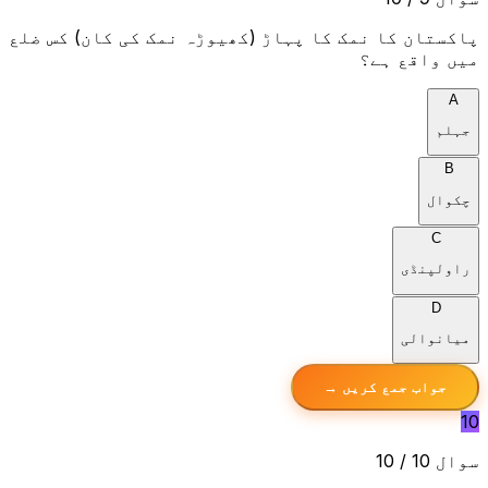
پاکستان کا نمک کا پہاڑ (کھیوڑہ نمک کی کان) کس ضلع
میں واقع ہے؟
A
جہلم
B
چکوال
C
راولپنڈی
D
میانوالی
جواب جمع کریں →
10
سوال 10 / 10