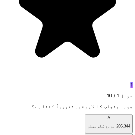
1
سوال 1 / 10
صوبہ پنجاب کا کل رقبہ تقریباً کتنا ہے؟
A
205,344 مربع کلومیٹر