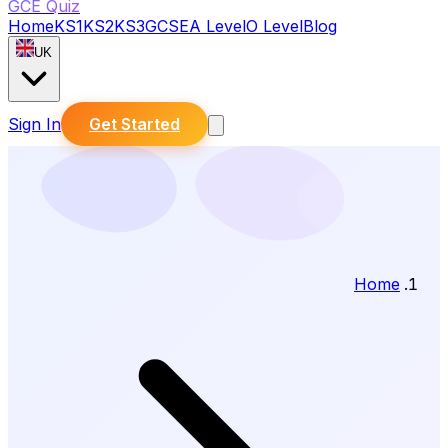
GCE Quiz
Home
KS1
KS2
KS3
GCSE
A Level
O Level
Blog
UK
Sign In
Get Started
Home