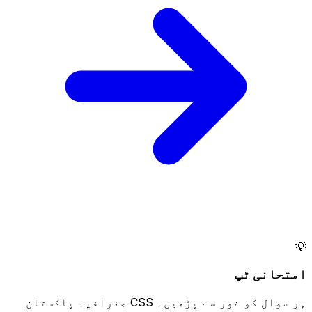
💡
امتحانی ٹپ
ہر سوال کو غور سے پڑھیں۔ CSS جغرافیہ پاکستان