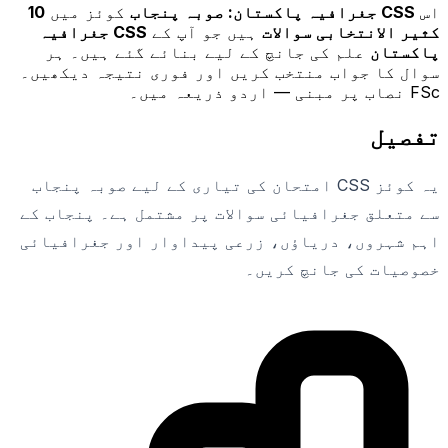
اس
CSS جغرافیہ پاکستان: صوبہ پنجاب
کوئز میں
10
کثیر الانتخابی سوالات
ہیں جو آپ کے
CSS جغرافیہ
پاکستان
علم کی جانچ کے لیے بنائے گئے ہیں۔ ہر
سوال کا جواب منتخب کریں اور فوری نتیجہ دیکھیں۔
FSc نصاب پر مبنی — اردو ذریعہ میں۔
تفصیل
یہ کوئز CSS امتحان کی تیاری کے لیے صوبہ پنجاب
سے متعلق جغرافیائی سوالات پر مشتمل ہے۔ پنجاب کے
اہم شہروں، دریاؤں، زرعی پیداوار اور جغرافیائی
خصوصیات کی جانچ کریں۔