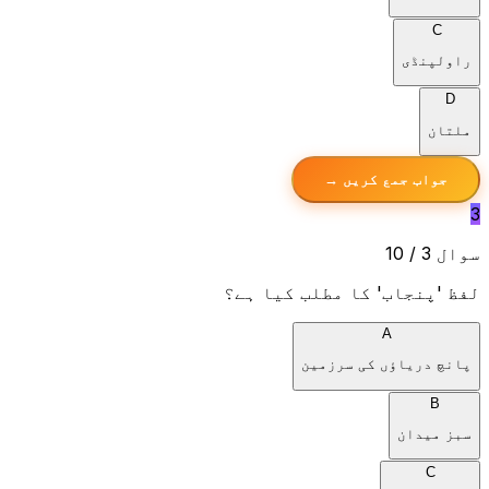
C
راولپنڈی
D
ملتان
جواب جمع کریں →
3
سوال 3 / 10
لفظ 'پنجاب' کا مطلب کیا ہے؟
A
پانچ دریاؤں کی سرزمین
B
سبز میدان
C