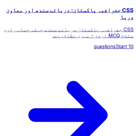
CSS جغرافیہ پاکستان: دریائے سندھ اور معاون
دریا
CSS جغرافیہ پاکستان دریائے سندھ جہلم چناب راوی
ستلج MCQ اردو - نہری نظام، ب...
questions
Start
10