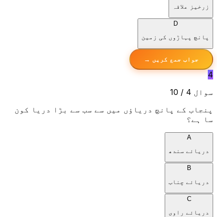
زرخیز علاقہ
D
پانچ پہاڑوں کی زمین
جواب جمع کریں →
4
سوال 4 / 10
پنجاب کے پانچ دریاؤں میں سے سب سے بڑا دریا کون
سا ہے؟
A
دریائے سندھ
B
دریائے چناب
C
دریائے راوی