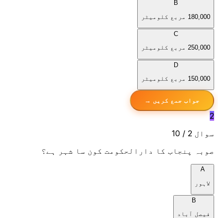
B
180,000 مربع کلومیٹر
C
250,000 مربع کلومیٹر
D
150,000 مربع کلومیٹر
جواب جمع کریں →
2
سوال 2 / 10
صوبہ پنجاب کا دارالحکومت کون سا شہر ہے؟
A
لاہور
B
فیصل آباد