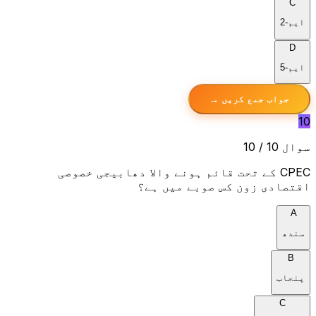
C
ایم-2
D
ایم-5
جواب جمع کریں →
10
سوال 10 / 10
CPEC کے تحت قائم ہونے والا دھابیجی خصوصی
اقتصادی زون کس صوبے میں ہے؟
A
سندھ
B
پنجاب
C