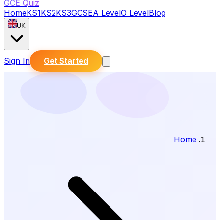
GCE Quiz
Home
KS1
KS2
KS3
GCSE
A Level
O Level
Blog
UK
Sign In
Get Started
Home