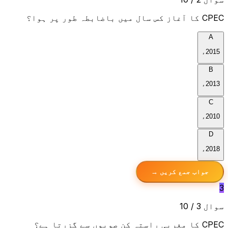
CPEC کا آغاز کس سال میں باضابطہ طور پر ہوا؟
A
2015ء
B
2013ء
C
2010ء
D
2018ء
جواب جمع کریں →
3
سوال 3 / 10
CPEC کا مغربی راستہ کن صوبوں سے گزرتا ہے؟