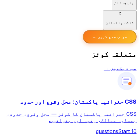
بلوچستان
D
گلگت بلتستان
جواب جمع کریں →
متعلقہ کوئز
سب دیکھیں →
?
CSS جغرافیہ پاکستان: محل وقوع اور حدود
CSS جغرافیہ پاکستان کا کوئز — محل وقوع، حدود،
ہمسایہ ممالک، رقبہ اور جغرافی...
questions
Start
10