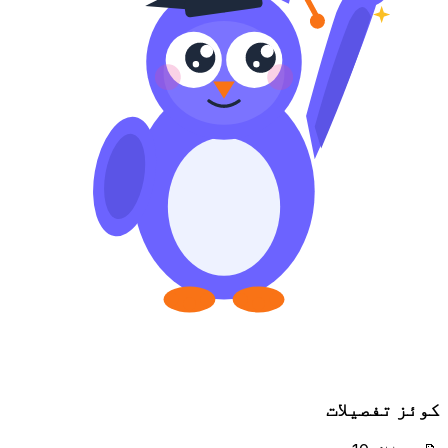
کوئز تفصیلات