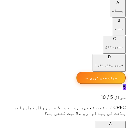
A
پنجاب
B
سندھ
C
بلوچستان
D
خیبر پختونخوا
جواب جمع کریں →
5
سوال 5 / 10
CPEC کے تحت تعمیر ہونے والا ساہیوال کول پاور
پلانٹ کی پیداواری صلاحیت کتنی ہے؟
A