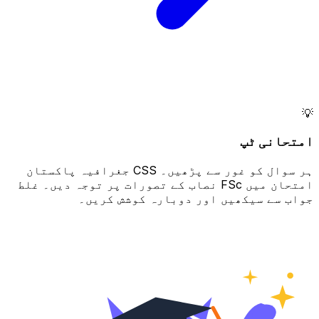
💡
امتحانی ٹپ
ہر سوال کو غور سے پڑھیں۔ CSS جغرافیہ پاکستان
امتحان میں FSc نصاب کے تصورات پر توجہ دیں۔ غلط
جواب سے سیکھیں اور دوبارہ کوشش کریں۔