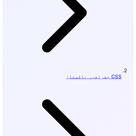
CSS جغرافیہ پاکستان