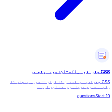
?
CSS جغرافیہ پاکستان: صوبہ پنجاب
CSS جغرافیہ پاکستان کا کوئز — صوبہ پنجاب کا
رقبہ، شہر، دریا، زراعت اور اہم ...
questions
Start
10