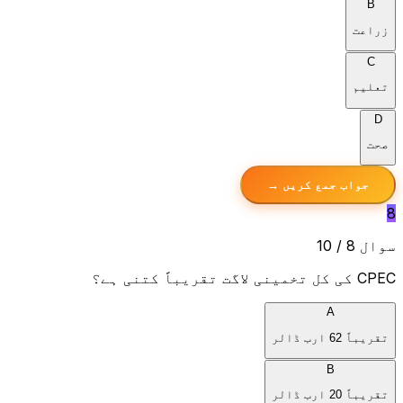
B
زراعت
C
تعلیم
D
صحت
جواب جمع کریں →
8
سوال 8 / 10
CPEC کی کل تخمینی لاگت تقریباً کتنی ہے؟
A
تقریباً 62 ارب ڈالر
B
تقریباً 20 ارب ڈالر