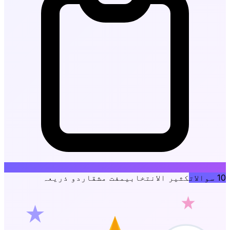
10
سوالات
کثیر الانتخابی
مفت مشق
اردو ذریعہ