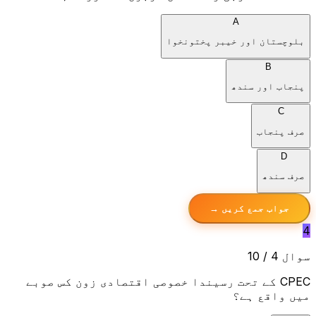
A
بلوچستان اور خیبر پختونخوا
B
پنجاب اور سندھ
C
صرف پنجاب
D
صرف سندھ
جواب جمع کریں →
4
سوال 4 / 10
CPEC کے تحت رسیندا خصوصی اقتصادی زون کس صوبے
میں واقع ہے؟