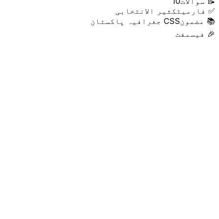
📝
سوالات
10
✅
فارمیٹ
کثیر الانتخابی
📚
مضمون
CSS جغرافیہ پاکستان
🎉
فیس
مفت