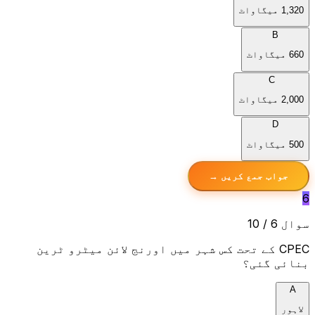
1,320 میگاواٹ
B
660 میگاواٹ
C
2,000 میگاواٹ
D
500 میگاواٹ
جواب جمع کریں →
6
سوال 6 / 10
CPEC کے تحت کس شہر میں اورنج لائن میٹرو ٹرین
بنائی گئی؟
A
لاہور