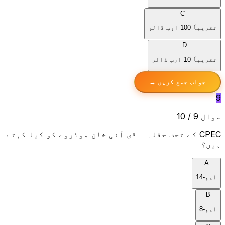
C
تقریباً 100 ارب ڈالر
D
تقریباً 10 ارب ڈالر
جواب جمع کریں →
9
سوال 9 / 10
CPEC کے تحت حقلہ ـ ڈی آئی خان موٹروے کو کیا کہتے
ہیں؟
A
ایم-14
B
ایم-8