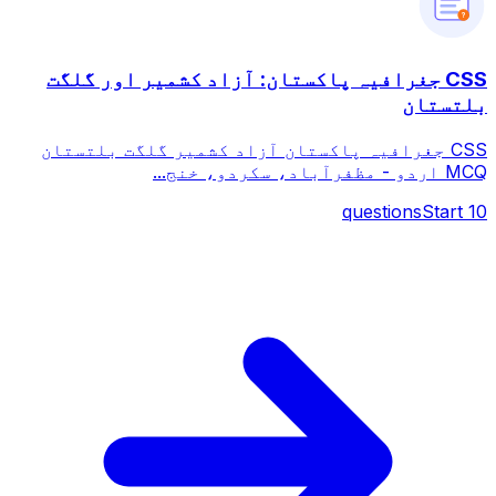
?
CSS جغرافیہ پاکستان: آزاد کشمیر اور گلگت
بلتستان
CSS جغرافیہ پاکستان آزاد کشمیر گلگت بلتستان
MCQ اردو - مظفرآباد، سکردو، خنج...
questions
Start
10