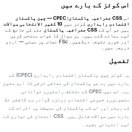
اس کوئز کے بارے میں
اس
CSS جغرافیہ پاکستان: CPEC — چین پاکستان
اقتصادی راہداری
کوئز میں
10
کثیر الانتخابی سوالات
ہیں جو آپ کے
CSS جغرافیہ پاکستان
علم کی جانچ کے
لیے بنائے گئے ہیں۔ ہر سوال کا جواب منتخب کریں
اور فوری نتیجہ دیکھیں۔ FSc نصاب پر مبنی — اردو
ذریعہ میں۔
تفصیل
یہ کوئز چین پاکستان اقتصادی راہداری (CPEC) کے
بارے میں ہے جو پاکستان کی معاشی ترقی کا اہم ستون
ہے۔ اس میں CPEC کے مختلف راستوں، توانائی
منصوبوں، خصوصی اقتصادی زونز، گوادر سے کاشغر تک
کے روٹ، اور اس کے پاکستان کی معیشت پر اثرات کے
بارے میں سوالات شامل ہیں۔ CSS امتحان کی تیاری کے
لیے انتہائی مفید۔