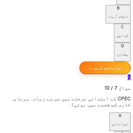
B
اسلام آباد
C
کراچی
D
پشاور
جواب جمع کریں →
7
سوال 7 / 10
CPEC کے ابتدائی مرحلے میں سب سے زیادہ سرمایہ
کاری کس شعبے میں ہوئی؟
A
توانائی