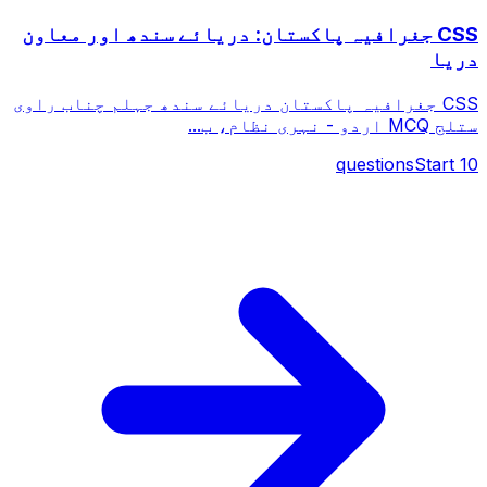
CSS جغرافیہ پاکستان: دریائے سندھ اور معاون
دریا
CSS جغرافیہ پاکستان دریائے سندھ جہلم چناب راوی
ستلج MCQ اردو - نہری نظام، ب...
questions
Start
10