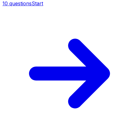
10
questions
Start