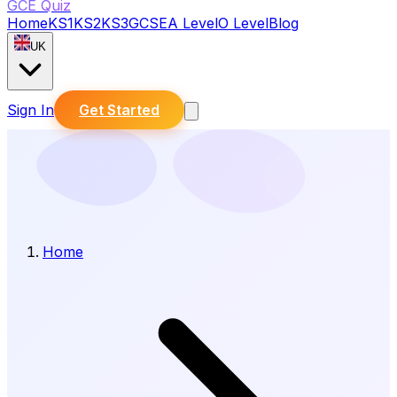
GCE Quiz
Home
KS1
KS2
KS3
GCSE
A Level
O Level
Blog
UK
Sign In
Get Started
Home