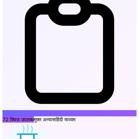
72
क्विज़ उपलब्ध
मुफ़्त अभ्यास
हिंदी माध्यम