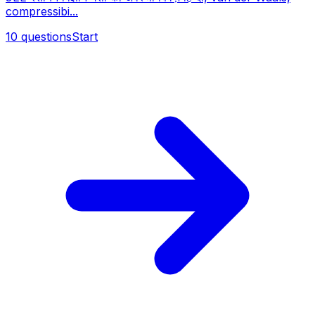
compressibi...
10
questions
Start