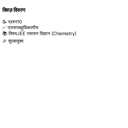
क्विज़ विवरण
📝
प्रश्न
10
✅
प्रारूप
बहुविकल्पीय
📚
विषय
JEE रसायन विज्ञान (Chemistry)
🎉
शुल्क
मुफ़्त