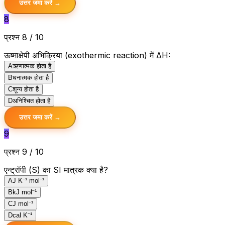
उत्तर जमा करें →
8
प्रश्न 8 / 10
ऊष्माक्षेपी अभिक्रिया (exothermic reaction) में ΔH:
A
ऋणात्मक होता है
B
धनात्मक होता है
C
शून्य होता है
D
अनिश्चित होता है
उत्तर जमा करें →
9
प्रश्न 9 / 10
एन्ट्रॉपी (S) का SI मात्रक क्या है?
A
J K⁻¹ mol⁻¹
B
kJ mol⁻¹
C
J mol⁻¹
D
cal K⁻¹