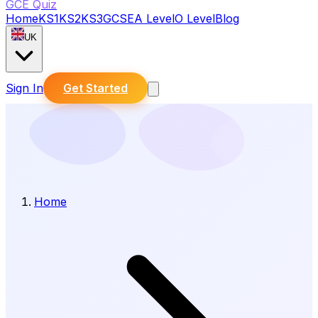
GCE Quiz
Home
KS1
KS2
KS3
GCSE
A Level
O Level
Blog
UK
Sign In
Get Started
Home