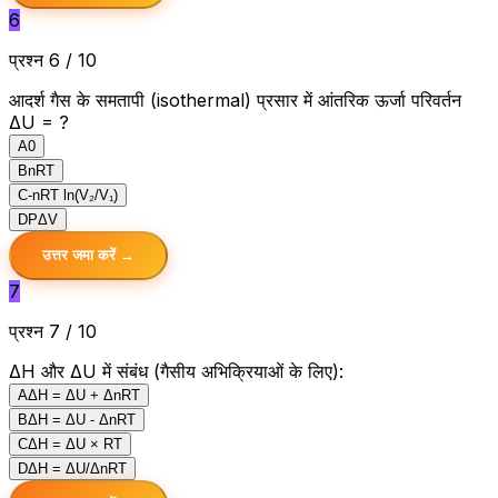
6
प्रश्न 6 / 10
आदर्श गैस के समतापी (isothermal) प्रसार में आंतरिक ऊर्जा परिवर्तन
ΔU = ?
A
0
B
nRT
C
-nRT ln(V₂/V₁)
D
PΔV
उत्तर जमा करें →
7
प्रश्न 7 / 10
ΔH और ΔU में संबंध (गैसीय अभिक्रियाओं के लिए):
A
ΔH = ΔU + ΔnRT
B
ΔH = ΔU - ΔnRT
C
ΔH = ΔU × RT
D
ΔH = ΔU/ΔnRT