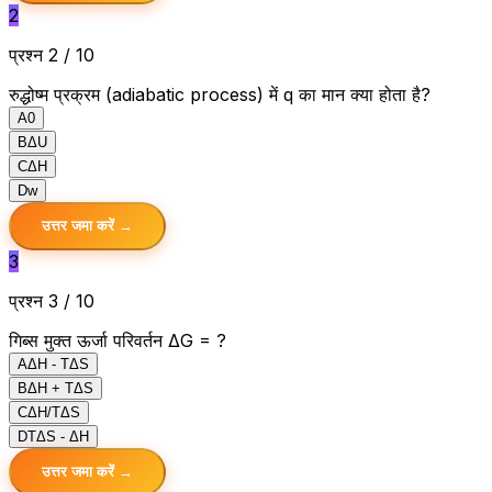
2
प्रश्न 2 / 10
रुद्धोष्म प्रक्रम (adiabatic process) में q का मान क्या होता है?
A
0
B
ΔU
C
ΔH
D
w
उत्तर जमा करें →
3
प्रश्न 3 / 10
गिब्स मुक्त ऊर्जा परिवर्तन ΔG = ?
A
ΔH - TΔS
B
ΔH + TΔS
C
ΔH/TΔS
D
TΔS - ΔH
उत्तर जमा करें →