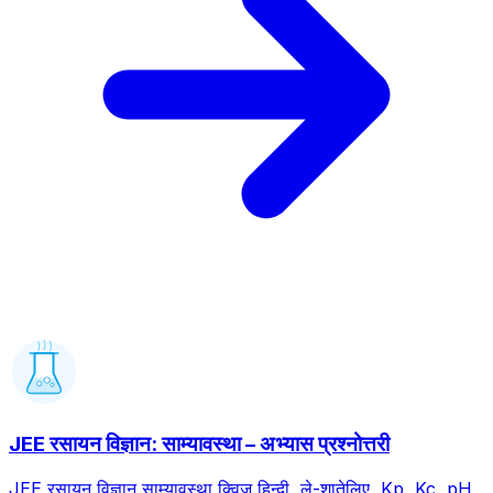
JEE रसायन विज्ञान: साम्यावस्था – अभ्यास प्रश्नोत्तरी
JEE रसायन विज्ञान साम्यावस्था क्विज़ हिन्दी, ले-शातेलिए, Kp, Kc, pH