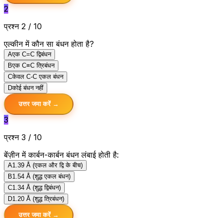
2
प्रश्न 2 / 10
एल्कीन में कौन सा बंधन होता है?
A
एक C=C द्विबंधन
B
एक C≡C त्रिबंधन
C
केवल C-C एकल बंधन
D
कोई बंधन नहीं
उत्तर जमा करें →
3
प्रश्न 3 / 10
बेंज़ीन में कार्बन-कार्बन बंधन लंबाई होती है:
A
1.39 Å (एकल और द्वि के बीच)
B
1.54 Å (शुद्ध एकल बंधन)
C
1.34 Å (शुद्ध द्विबंधन)
D
1.20 Å (शुद्ध त्रिबंधन)
उत्तर जमा करें →