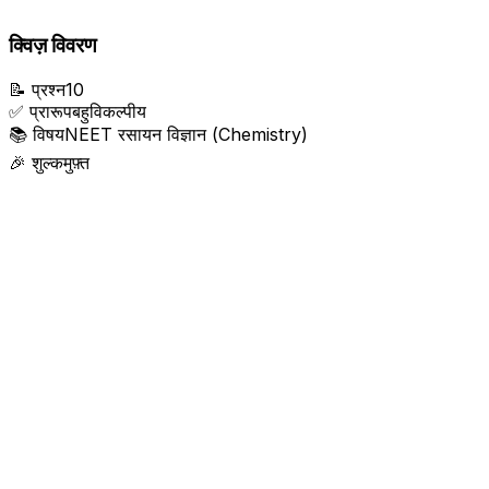
क्विज़ विवरण
📝
प्रश्न
10
✅
प्रारूप
बहुविकल्पीय
📚
विषय
NEET रसायन विज्ञान (Chemistry)
🎉
शुल्क
मुफ़्त