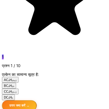
1
प्रश्न 1 / 10
एल्केन का सामान्य सूत्र है:
A
CₙH₂ₙ₊₂
B
CₙH₂ₙ
C
CₙH₂ₙ₋₂
D
CₙHₙ
उत्तर जमा करें →