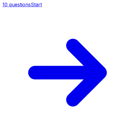
10
questions
Start