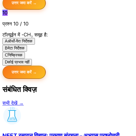
उत्तर जमा करें →
10
प्रश्न 10 / 10
टॉल्यूईन में -CH₃ समूह है:
A
ऑर्थो-पैरा निर्देशक
B
मेटा निर्देशक
C
निष्क्रियक
D
कोई प्रभाव नहीं
उत्तर जमा करें →
संबंधित क्विज़
सभी देखें →
NEET रसायन विज्ञान: परमाणु संरचना – अभ्यास प्रश्नोत्तरी