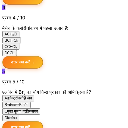
4
प्रश्न 4 / 10
मेथेन के क्लोरीनीकरण में पहला उत्पाद है:
A
CH₃Cl
B
CH₂Cl₂
C
CHCl₃
D
CCl₄
उत्तर जमा करें →
5
प्रश्न 5 / 10
एल्कीन में Br₂ का योग किस प्रकार की अभिक्रिया है?
A
इलेक्ट्रॉनस्नेही योग
B
नाभिकस्नेही योग
C
मुक्त मूलक प्रतिस्थापन
D
विलोपन
उत्तर जमा करें →