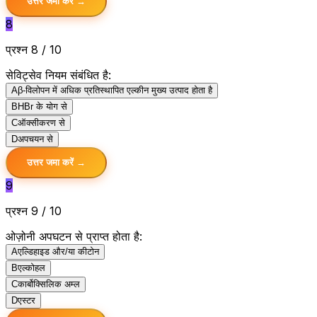
उत्तर जमा करें →
8
प्रश्न 8 / 10
सेविट्सेव नियम संबंधित है:
A
β-विलोपन में अधिक प्रतिस्थापित एल्कीन मुख्य उत्पाद होता है
B
HBr के योग से
C
ऑक्सीकरण से
D
अपचयन से
उत्तर जमा करें →
9
प्रश्न 9 / 10
ओज़ोनी अपघटन से प्राप्त होता है:
A
एल्डिहाइड और/या कीटोन
B
एल्कोहल
C
कार्बोक्सिलिक अम्ल
D
एस्टर