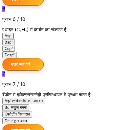
6
प्रश्न 6 / 10
एथाइन (C₂H₂) में कार्बन का संकरण है:
A
sp
B
sp²
C
sp³
D
dsp²
उत्तर जमा करें →
7
प्रश्न 7 / 10
बेंज़ीन में इलेक्ट्रॉनस्नेही प्रतिस्थापन में प्रथम चरण है:
A
इलेक्ट्रॉनस्नेही का उत्पादन
B
σ-संकुल बनना
C
प्रोटॉन निष्कासन
D
π-संकुल बनना