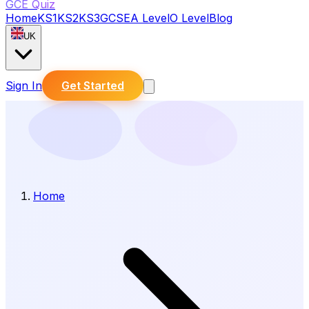
GCE Quiz
Home
KS1
KS2
KS3
GCSE
A Level
O Level
Blog
UK
Sign In
Get Started
Home