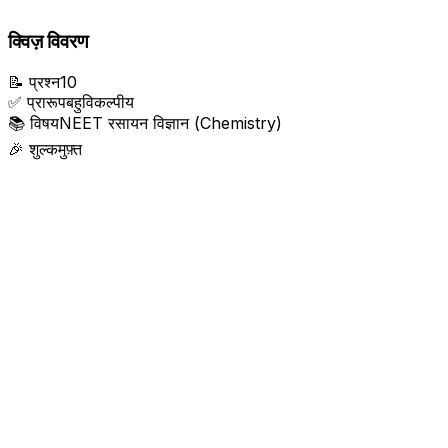
क्विज़ विवरण
📝
प्रश्न
10
✅
प्रारूप
बहुविकल्पीय
📚
विषय
NEET रसायन विज्ञान (Chemistry)
🎉
शुल्क
मुफ़्त