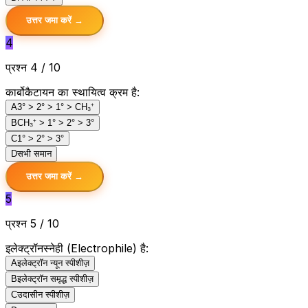
उत्तर जमा करें →
4
प्रश्न 4 / 10
कार्बोकैटायन का स्थायित्व क्रम है:
A
3° > 2° > 1° > CH₃⁺
B
CH₃⁺ > 1° > 2° > 3°
C
1° > 2° > 3°
D
सभी समान
उत्तर जमा करें →
5
प्रश्न 5 / 10
इलेक्ट्रॉनस्नेही (Electrophile) है:
A
इलेक्ट्रॉन न्यून स्पीशीज़
B
इलेक्ट्रॉन समृद्ध स्पीशीज़
C
उदासीन स्पीशीज़