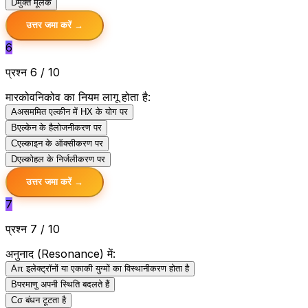
D
मुक्त मूलक
उत्तर जमा करें →
6
प्रश्न 6 / 10
मारकोवनिकोव का नियम लागू होता है:
A
असममित एल्कीन में HX के योग पर
B
एल्केन के हैलोजनीकरण पर
C
एल्काइन के ऑक्सीकरण पर
D
एल्कोहल के निर्जलीकरण पर
उत्तर जमा करें →
7
प्रश्न 7 / 10
अनुनाद (Resonance) में:
A
π इलेक्ट्रॉनों या एकाकी युग्मों का विस्थानीकरण होता है
B
परमाणु अपनी स्थिति बदलते हैं
C
σ बंधन टूटता है