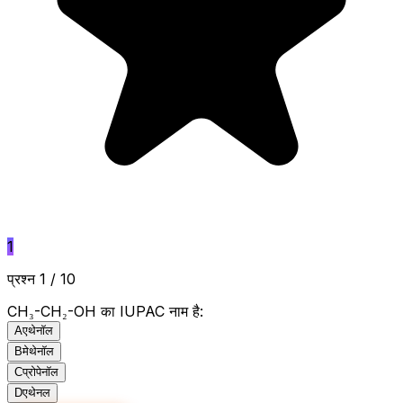
1
प्रश्न 1 / 10
CH₃-CH₂-OH का IUPAC नाम है:
A
एथेनॉल
B
मेथेनॉल
C
प्रोपेनॉल
D
एथेनल