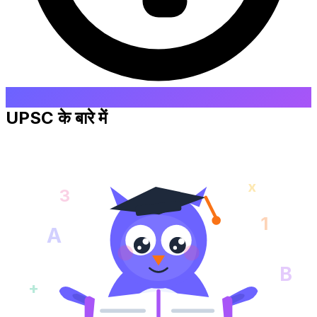
UPSC के बारे में
x
3
1
A
B
+