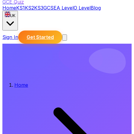
GCE Quiz
Home
KS1
KS2
KS3
GCSE
A Level
O Level
Blog
UK
Sign In
Get Started
Home