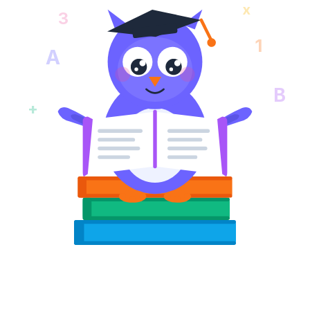
x
3
1
A
B
+