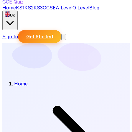
GCE Quiz
Home
KS1
KS2
KS3
GCSE
A Level
O Level
Blog
UK
Sign In
Get Started
Home