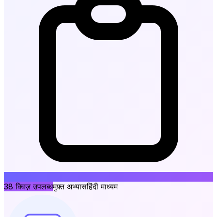
38
क्विज़ उपलब्ध
मुफ़्त अभ्यास
हिंदी माध्यम