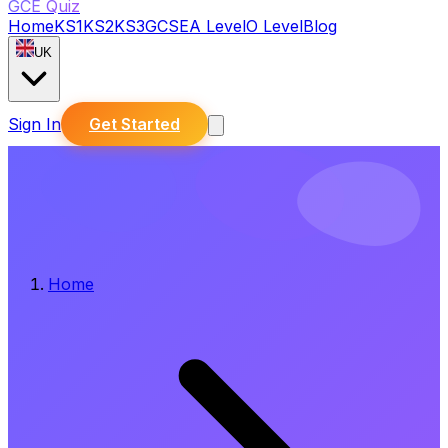
GCE Quiz
Home
KS1
KS2
KS3
GCSE
A Level
O Level
Blog
UK
Sign In
Get Started
Home