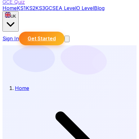
GCE Quiz
Home
KS1
KS2
KS3
GCSE
A Level
O Level
Blog
UK
Sign In
Get Started
Home