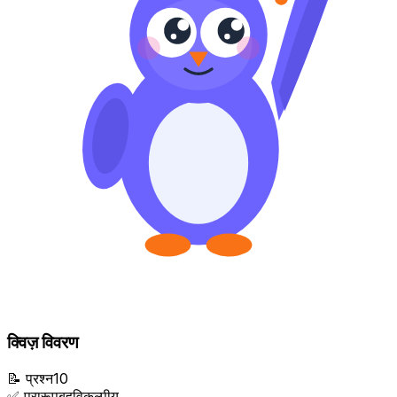
क्विज़ विवरण
📝
प्रश्न
10
✅
प्रारूप
बहुविकल्पीय