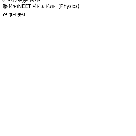
📚
विषय
NEET भौतिक विज्ञान (Physics)
🎉
शुल्क
मुफ़्त