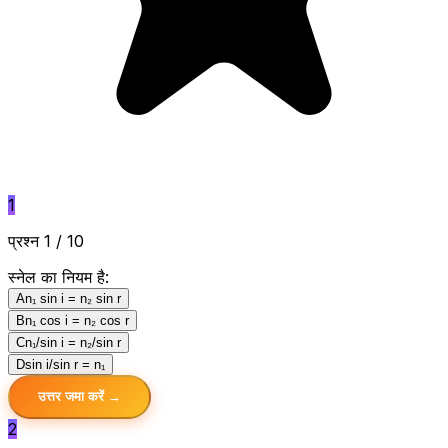
1
प्रश्न 1 / 10
स्नेल का नियम है:
A
n₁ sin i = n₂ sin r
B
n₁ cos i = n₂ cos r
C
n₁/sin i = n₂/sin r
D
sin i/sin r = n₁
उत्तर जमा करें →
2