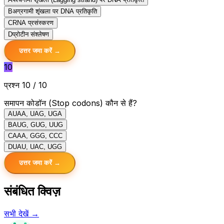
B
अग्रगामी शृंखला पर DNA प्रतिकृति
C
RNA प्रसंस्करण
D
प्रोटीन संश्लेषण
उत्तर जमा करें →
10
प्रश्न 10 / 10
समापन कोडॉन (Stop codons) कौन से हैं?
A
UAA, UAG, UGA
B
AUG, GUG, UUG
C
AAA, GGG, CCC
D
UAU, UAC, UGG
उत्तर जमा करें →
संबंधित क्विज़
सभी देखें →