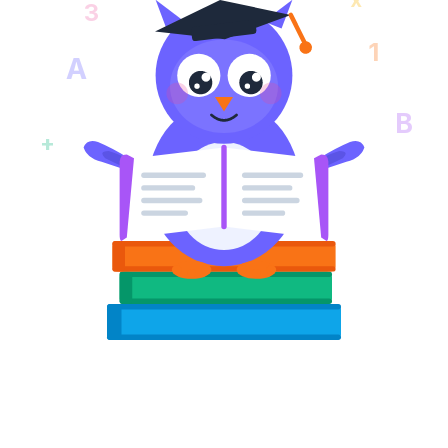
3
1
A
B
+