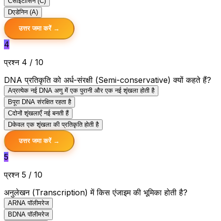
C
साइटोसिन (C)
D
एडेनिन (A)
उत्तर जमा करें →
4
प्रश्न 4 / 10
DNA प्रतिकृति को अर्ध-संरक्षी (Semi-conservative) क्यों कहते हैं?
A
प्रत्येक नई DNA अणु में एक पुरानी और एक नई शृंखला होती है
B
पूरा DNA संरक्षित रहता है
C
दोनों शृंखलाएँ नई बनती हैं
D
केवल एक शृंखला की प्रतिकृति होती है
उत्तर जमा करें →
5
प्रश्न 5 / 10
अनुलेखन (Transcription) में किस एंजाइम की भूमिका होती है?
A
RNA पॉलीमरेज
B
DNA पॉलीमरेज