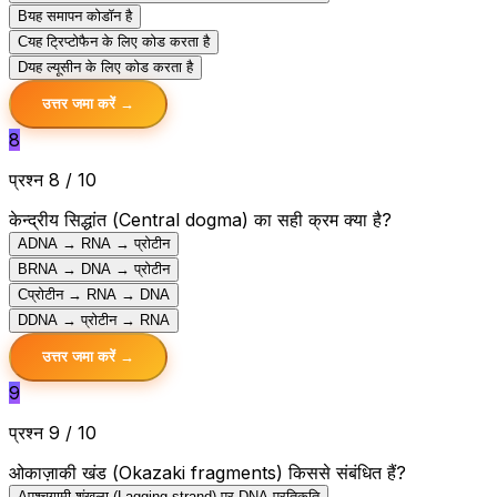
B
यह समापन कोडॉन है
C
यह ट्रिप्टोफैन के लिए कोड करता है
D
यह ल्यूसीन के लिए कोड करता है
उत्तर जमा करें →
8
प्रश्न 8 / 10
केन्द्रीय सिद्धांत (Central dogma) का सही क्रम क्या है?
A
DNA → RNA → प्रोटीन
B
RNA → DNA → प्रोटीन
C
प्रोटीन → RNA → DNA
D
DNA → प्रोटीन → RNA
उत्तर जमा करें →
9
प्रश्न 9 / 10
ओकाज़ाकी खंड (Okazaki fragments) किससे संबंधित हैं?
A
पश्चगामी शृंखला (Lagging strand) पर DNA प्रतिकृति