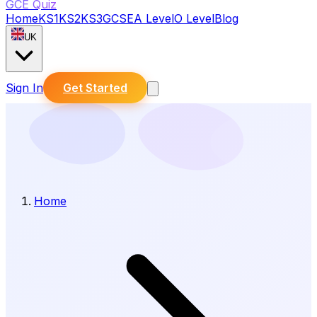
GCE Quiz
Home
KS1
KS2
KS3
GCSE
A Level
O Level
Blog
UK
Sign In
Get Started
Home