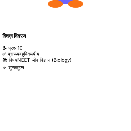
क्विज़ विवरण
📝
प्रश्न
10
✅
प्रारूप
बहुविकल्पीय
📚
विषय
NEET जीव विज्ञान (Biology)
🎉
शुल्क
मुफ़्त