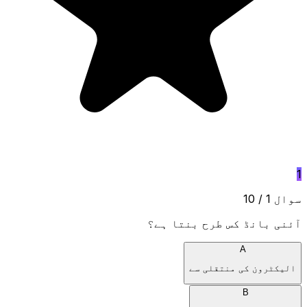
1
سوال 1 / 10
آئنی بانڈ کس طرح بنتا ہے؟
A
الیکٹرون کی منتقلی سے
B