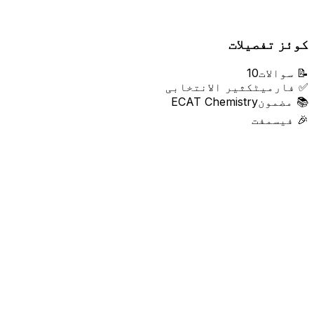
کوئز تفصیلات
📝
سوالات
10
✅
فارمیٹ
کثیر الانتخابی
📚
مضمون
ECAT Chemistry
🎉
فیس
مفت