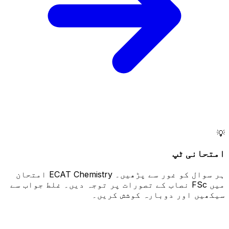
💡
امتحانی ٹپ
ہر سوال کو غور سے پڑھیں۔ ECAT Chemistry امتحان
میں FSc نصاب کے تصورات پر توجہ دیں۔ غلط جواب سے
سیکھیں اور دوبارہ کوشش کریں۔