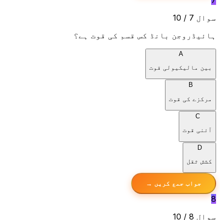
سوال 7 / 10
ہائیڈروجن بانڈ کس قسم کی قوت ہے؟
A
بین مالیکیولی قوت
B
مرکزے کی قوت
C
آئنی قوت
D
کشش ثقل
جواب جمع کریں →
8
سوال 8 / 10