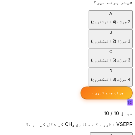
شیئر ہوتے ہیں؟
A
2 جوڑے (4 الیکٹرون)
B
1 جوڑا (2 الیکٹرون)
C
3 جوڑے (6 الیکٹرون)
D
4 جوڑے (8 الیکٹرون)
جواب جمع کریں →
10
سوال 10 / 10
VSEPR نظریے کے مطابق
CH₄
کی شکل کیا ہے؟