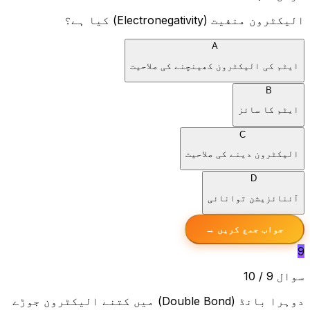
الیکٹرون منفیت (Electronegativity) کیا ہے؟
A
ایٹم کی الیکٹرون کھینچنے کی صلاحیت
B
ایٹم کا سائز
C
الیکٹرون دینے کی صلاحیت
D
آئنائزیشن توانائی
جواب جمع کریں →
9
سوال 9 / 10
دوہرا بانڈ (Double Bond) میں کتنے الیکٹرون جوڑے