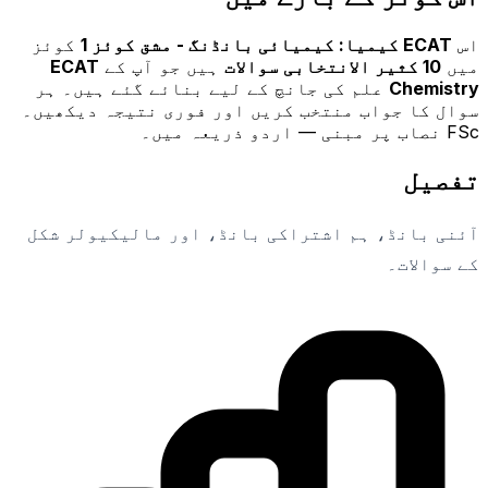
اس
ECAT کیمیا: کیمیائی بانڈنگ - مشق کوئز 1
کوئز
میں
10
کثیر الانتخابی سوالات
ہیں جو آپ کے
ECAT
Chemistry
علم کی جانچ کے لیے بنائے گئے ہیں۔ ہر
سوال کا جواب منتخب کریں اور فوری نتیجہ دیکھیں۔
FSc نصاب پر مبنی — اردو ذریعہ میں۔
تفصیل
آئنی بانڈ، ہم اشتراکی بانڈ، اور مالیکیولر شکل
کے سوالات۔