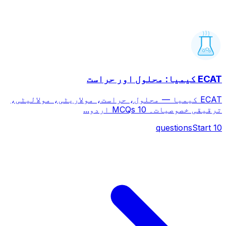
ECAT کیمیا: محلول اور حراست
ECAT کیمیا — محلول، حراست، مولاریٹی، مولالیٹی،
ترقیقی خصوصیات۔ 10 MCQs اردو...
questions
Start
10