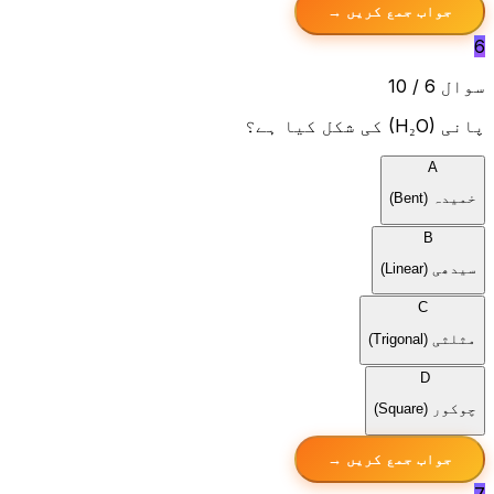
جواب جمع کریں →
6
سوال 6 / 10
پانی
(H₂O)
کی شکل کیا ہے؟
A
خمیدہ (Bent)
B
سیدھی (Linear)
C
مثلثی (Trigonal)
D
چوکور (Square)
جواب جمع کریں →
7