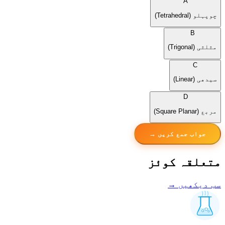
A
چوپہلو (Tetrahedral)
B
مثلثی (Trigonal)
C
سیدھی (Linear)
D
مربع (Square Planar)
جواب جمع کریں →
متعلقہ کوئز
سب دیکھیں →