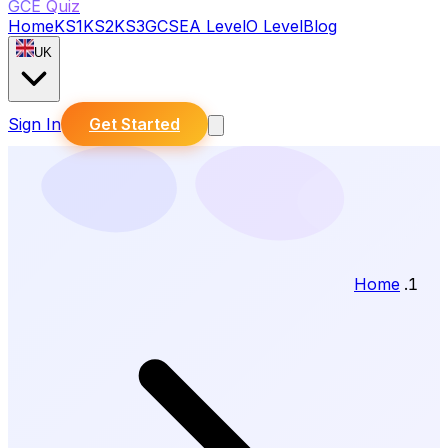
GCE Quiz
Home
KS1
KS2
KS3
GCSE
A Level
O Level
Blog
UK
Sign In
Get Started
Home