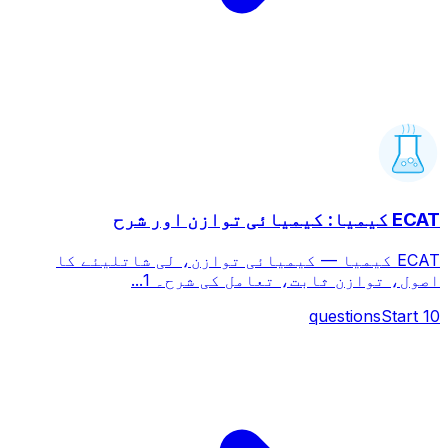
ECAT کیمیا: کیمیائی توازن اور شرح
ECAT کیمیا — کیمیائی توازن، لی شاتلیئے کا
اصول، توازن ثابت، تعامل کی شرح۔ 1...
questions
Start
10