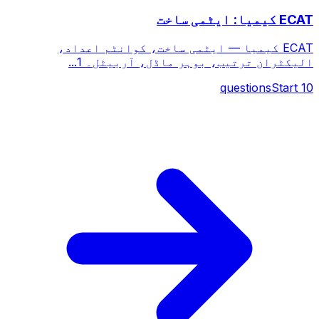
ECAT کیمیا: ایٹمی ساخت
ECAT کیمیا — ایٹمی ساخت، کوانٹم اعداد،
الیکٹران ترتیب، بوہر ماڈل، آربیٹل۔ 1...
questions
Start
10