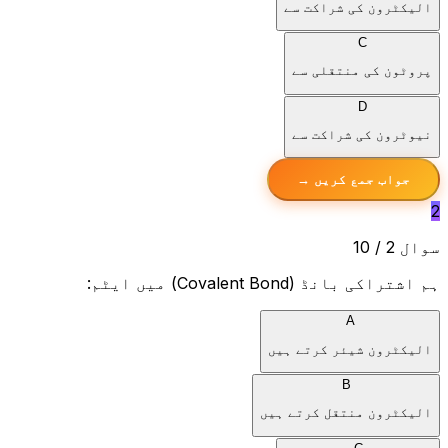
الیکٹرون کی شراکت سے
C
پروٹون کی منتقلی سے
D
نیوٹرون کی شراکت سے
جواب جمع کریں →
2
سوال 2 / 10
ہم اشتراکی بانڈ (Covalent Bond) میں ایٹم:
A
الیکٹرون شیئر کرتے ہیں
B
الیکٹرون منتقل کرتے ہیں