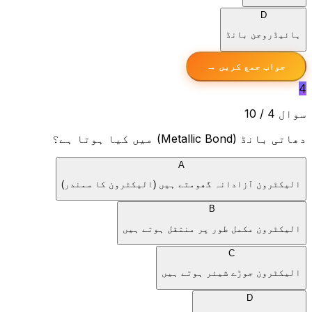
D
ہائیڈروجن بانڈ
جواب جمع کریں →
4
سوال 4 / 10
دھاتی بانڈ (Metallic Bond) میں کیا ہوتا ہے؟
A
الیکٹرون آزادانہ گھومتے ہیں (الیکٹرون کا سمندر)
B
الیکٹرون مکمل طور پر منتقل ہوتے ہیں
C
الیکٹرون جوڑے شیئر ہوتے ہیں
D