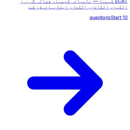
ECAT کیمیا — نامیاتی کیمیا، فعالی گروہ،
الکین، الکائن، الکحل، ایلڈیہائیڈ، ک...
questions
Start
10