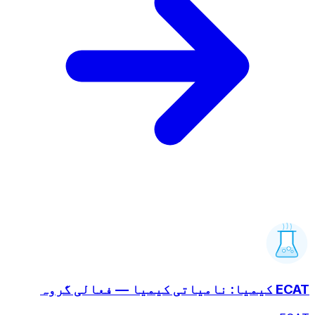
ECAT کیمیا: نامیاتی کیمیا — فعالی گروہ