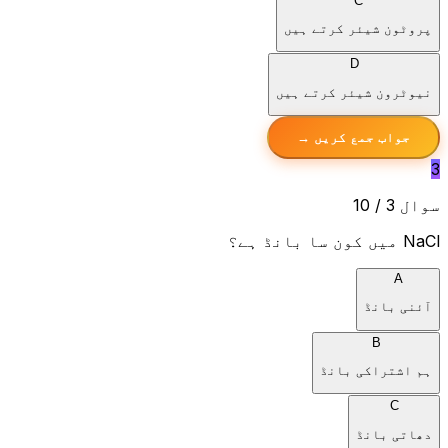
C
پروٹون شیئر کرتے ہیں
D
نیوٹرون شیئر کرتے ہیں
جواب جمع کریں →
3
سوال 3 / 10
NaCl
میں کون سا بانڈ ہے؟
A
آئنی بانڈ
B
ہم اشتراکی بانڈ
C
دھاتی بانڈ