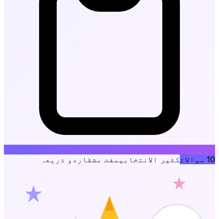
10
سوالات
کثیر الانتخابی
مفت مشق
اردو ذریعہ