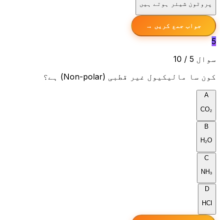
پروٹون شیئر ہوتے ہیں
جواب جمع کریں →
5
سوال 5 / 10
کون سا مالیکیول غیر قطبی (Non-polar) ہے؟
A
CO₂
B
H₂O
C
NH₃
D
HCl