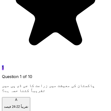
1
Question 1 of 10
پاکستان کی معیشت میں زراعت کا جی ڈی پی میں
تقریباً کتنا حصہ ہے؟
A
تقریباً 22-24 فیصد