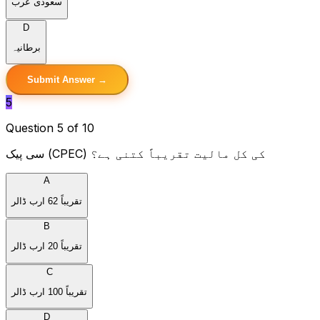
سعودی عرب
D
برطانیہ
Submit Answer →
5
Question 5 of 10
سی پیک (CPEC) کی کل مالیت تقریباً کتنی ہے؟
A
تقریباً 62 ارب ڈالر
B
تقریباً 20 ارب ڈالر
C
تقریباً 100 ارب ڈالر
D