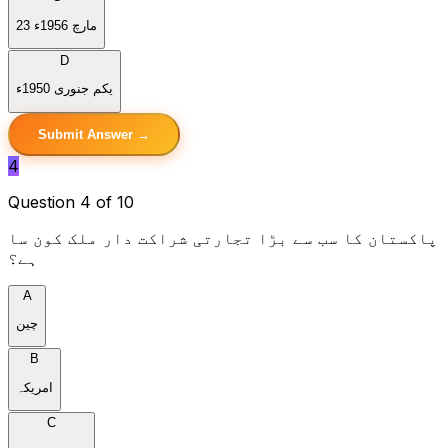
23 مارچ 1956ء
D
یکم جنوری 1950ء
Submit Answer →
4
Question 4 of 10
پاکستان کا سب سے بڑا تجارتی شراکت دار ملک کون سا
ہے؟
A
چین
B
امریکہ
C