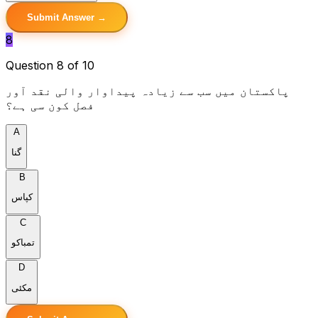
Submit Answer →
8
Question 8 of 10
پاکستان میں سب سے زیادہ پیداوار والی نقد آور
فصل کون سی ہے؟
A
گنا
B
کپاس
C
تمباکو
D
مکئی