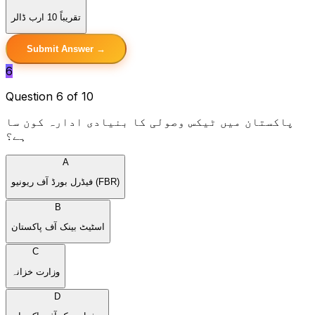
تقریباً 10 ارب ڈالر
Submit Answer →
6
Question 6 of 10
پاکستان میں ٹیکس وصولی کا بنیادی ادارہ کون سا
ہے؟
A
فیڈرل بورڈ آف ریونیو (FBR)
B
اسٹیٹ بینک آف پاکستان
C
وزارت خزانہ
D