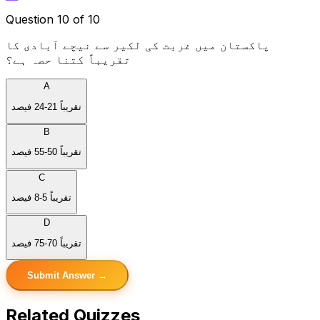
Question 10 of 10
پاکستان میں غربت کی لکیر سے نیچے آبادی کا
تقریباً کتنا حصہ ہے؟
A
تقریباً 21-24 فیصد
B
تقریباً 50-55 فیصد
C
تقریباً 5-8 فیصد
D
تقریباً 70-75 فیصد
Submit Answer →
Related Quizzes