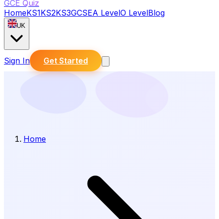
GCE Quiz
Home
KS1
KS2
KS3
GCSE
A Level
O Level
Blog
UK
Sign In
Get Started
Home