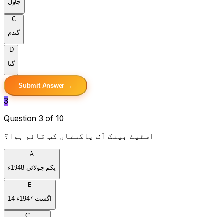
چاول
C
گندم
D
گنا
Submit Answer →
3
Question 3 of 10
اسٹیٹ بینک آف پاکستان کب قائم ہوا؟
A
یکم جولائی 1948ء
B
14 اگست 1947ء
C