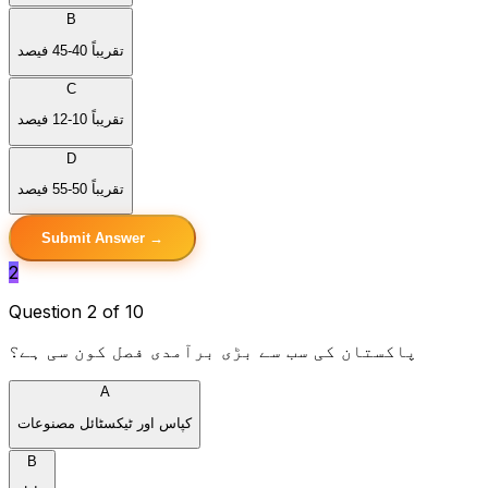
B
تقریباً 40-45 فیصد
C
تقریباً 10-12 فیصد
D
تقریباً 50-55 فیصد
Submit Answer →
2
Question 2 of 10
پاکستان کی سب سے بڑی برآمدی فصل کون سی ہے؟
A
کپاس اور ٹیکسٹائل مصنوعات
B