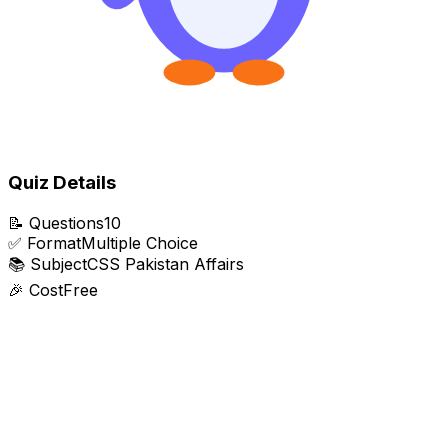
Quiz Details
📝
Questions
10
✅
Format
Multiple Choice
📚
Subject
CSS Pakistan Affairs
🎉
Cost
Free